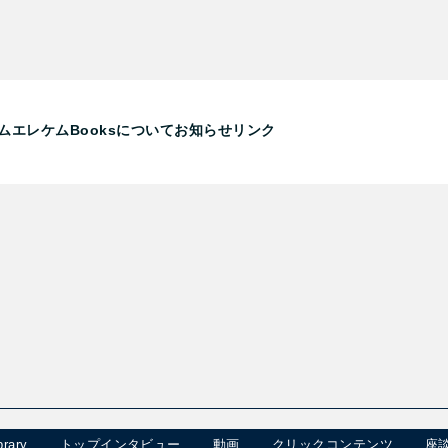
ム
エレケムBooksについて
お知らせ
リンク
rary
トップインタビュー
動画
クリックコンテンツ
座